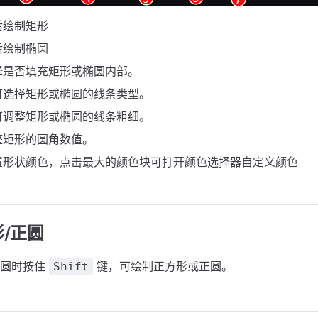
后绘制矩形
后绘制椭圆
择是否填充矩形或椭圆内部。
可选择矩形或椭圆的线条类型。
可调整矩形或椭圆的线条粗细。
整矩形的圆角数值。
置形状颜色，点击最大的颜色块可打开颜色选择器自定义颜色
/正圆
椭圆时按住
键，可绘制正方形或正圆。
Shift