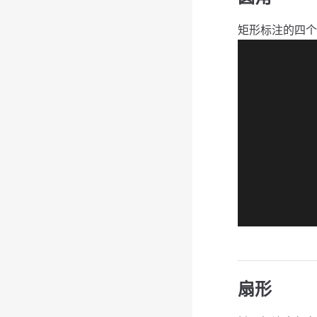
矩形标注的四个
扇形