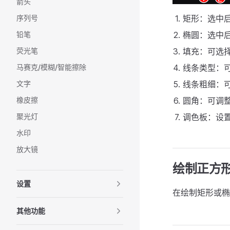
箭头
序列号
矩形：选中
铅笔
椭圆：选中
荧光笔
填充：可选
马赛克/模糊/智能擦除
线条类型：
文字
线条粗细：
橡皮擦
圆角：可调
聚光灯
调色板：设
水印
放大镜
绘制正方形
设置
在绘制矩形或
其他功能