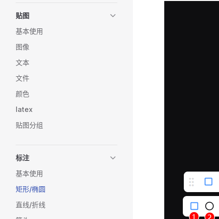
贴图
基本使用
图像
文本
文件
颜色
latex
贴图分组
标注
基本使用
矩形/椭圆
直线/折线