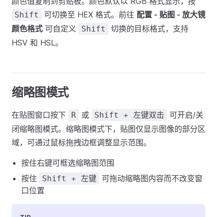
颜色值复制到剪贴板。颜色默认以 RGB 格式显示，按
可切换至 HEX 格式。前往
配置 - 贴图 - 放大镜
Shift
颜色格式
可自定义
切换的目标格式，支持
Shift
HSV 和 HSL。
缩略图模式
在贴图窗口按下
或
可开启/关
R
Shift + 左键双击
闭缩略图模式。缩略图模式下，贴图仅显示图像的部分区
域，可通过鼠标拖拽边框调整显示范围。
按住右键可框选缩略图范围
按住
可拖动缩略图内容而不改变窗
Shift + 左键
口位置