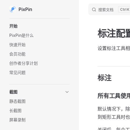
PixPin
搜索文档
K
Skip to content
Sidebar Navigation
开始
标注配
PixPin是什么
快速开始
设置标注工具相
会员功能
创作者分享计划
常见问题
标注
截图
所有工具使
静态截图
默认情况下，除
长截图
到矩形工具时也
屏幕录制
关闭后，每个工