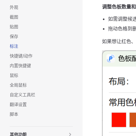
调整色板数量和
外观
截图
如需调整候
贴图
拖动色格到
保存
如果想让红色、
标注
快捷键/动作
内置快捷键
鼠标
全局鼠标
自定义工具栏
翻译设置
脚本
其他功能